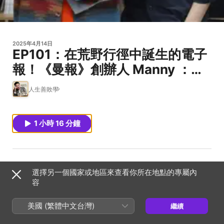
2025年4月14日
EP101：在荒野行徑中誕生的電子
報！《曼報》創辦人 Manny ：全
世界不要我了，我還有《曼報》
人生善敗學
1 小時 16 分鐘
選擇另一個國家或地區來查看你所在地點的專屬內
容
美國 (繁體中文台灣)
繼續
本集《人生善敗學》邀請到《曼報》創辦人 Manny，來分享
他如何在「雜牌軍」的自我定位中，走出獨特的職涯與創作