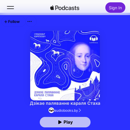
Sign In
Follow
Search
Home
New
Top Charts
Дзікае паляванне караля Стаха
audiobooks.by
Play