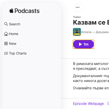
Trailer
Казвам се 
Search
Victoria — Докуме
Home
New
1m
Top Charts
В римската митолог
я преследват, а съ
Документалният под
както никога досега
Очаквайте първи еп
Episode Webpage