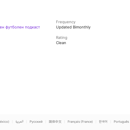
Frequency
лен футболен подкаст
Updated Bimonthly
Rating
Clean
éxico)
العربية
Русский
简体中文
Français (France)
한국어
Português 