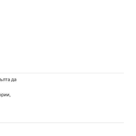
ълта да
ории,