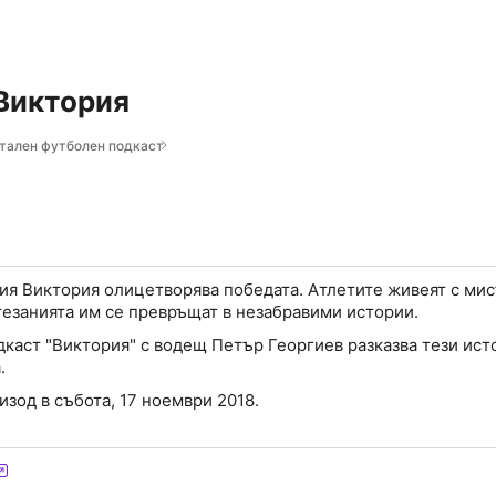
Виктория
нтален футболен подкаст
ия Виктория олицетворява победата. Атлетите живеят с мис
стезанията им се превръщат в незабравими истории.
каст "Виктория" с водещ Петър Георгиев разказва тези ист
.
изод в събота, 17 ноември 2018.