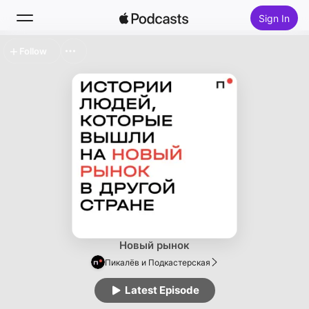
Sign In
Follow
Search
Home
New
Top Charts
Новый рынок
Пикалёв и Подкастерская
Latest Episode