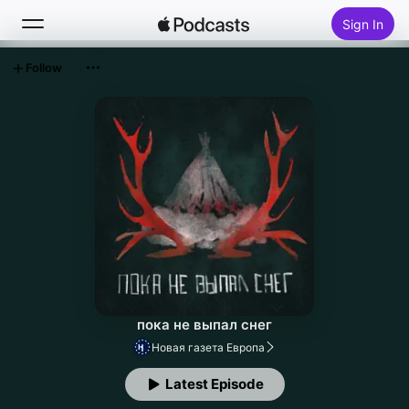
Sign In
Follow
Search
Home
New
Top Charts
пока не выпал снег
Новая газета Европа
Latest Episode