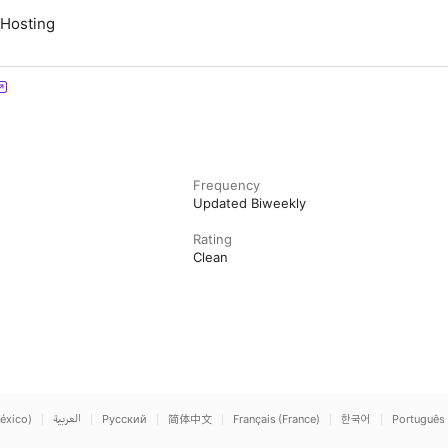
 Hosting
Frequency
Updated Biweekly
Rating
Clean
éxico)
العربية
Русский
简体中文
Français (France)
한국어
Português 