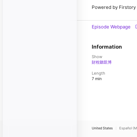
Powered by Firstory
Episode Webpage
Information
Show
財稅聽凱博
Length
7 min
United States
Español (M