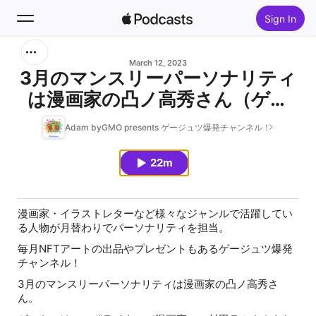
Sign In
Search
March 12, 2023
3月のマンスリーパーソナリティ
は漫画家の凸ノ高秀さん（ゲス
Home
ト：村田らむさん）
Adam byGMO presents ゲージュツ爆発チャンネル！
New
22m
Top Charts
漫画家・イラストレターなど様々なジャンルで活躍してい
る人物が月替わりでパーソナリティを担当。
毎月NFTアートの出品やプレゼントもあるゲージュツ爆発
チャンネル！
3月のマンスリーパーソナリティは漫画家の凸ノ高秀さ
ん。