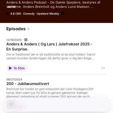
Anders & Anders Podcast - De Gamle Spejdere, bestyres af 
værterne  Anders Breinholt og Anders Lund Madsen. 

MORE
Er dit ugentlige selskab med dine to bedste venner hvor vi 
4.8 (36)
Comedy
Updated Weekly
gennemgår ugen som den er og tingenes generelle tilstand. 

Uanset hvad verden måtte bringe, så er du altid i godt selskab 
med Anders & Anders. 

Tak fordi du lytter med.
Episodes
12/18/2025
Anders & Anders ( Og Lars ) Julefrokost 2025 -
En Surprise.
Der er traditioner der er så traditionelle at de skal holdes i hævd
uanset hvordan landet ligger. Så derfor giver vi dig den årlige
julefrokost 2025.For gud hvilken gang - vi tror femte? - mødes
Anders Lund Madsen, Anders Breinholt og Lars løkke
1h 55m
Rasmussen over sild, snaps og gode snakke om året der er gået
og en generel status på livet. Vi optager igen i år på Danmarks
bedste smørrebrødssted Restaurant Møntergade i København.
06/27/2024
Glædelig jul og godt nytår til dig og dine og god fornøjelse
200 - Jubilæumsstivert
Breinholt har fundet en god restaurant der viser tirsdagens EM-
kamp. Men uden lyd, for ikke at genere gæsterne. Kæmpe
dilemma! I anledning af afsnit nummer 200 skrives der op til
flere sange. Af vor ven AI. Resultatet er lige dele imponerende
og skrækkeligt. Trods skriftlig modvilje og generel had, er der
1h 4m
"Gæt et storcenter". Heldigvis går samtalen med centervagten
gruelig gal. Lund Madsen har opsnappet en rigtig grim ulykke i