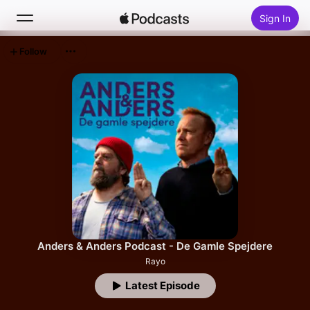
Sign In
Follow
Search
Home
New
Top Charts
Anders & Anders Podcast - De Gamle Spejdere
Rayo
Latest Episode