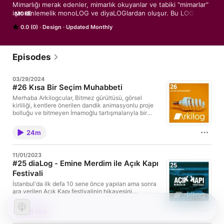
Mimarlığı merak edenler, mimarlık okuyanlar ve tabiki "mimarlar" 
için dinlemelik monoLOG ve diyaLOGlardan oluşur. Bu LOG'lar 
MORE
yapı ve kent gündemi, ofislerden haberler, yarışmalar ve 
0.0 (0)
Design
Updated Monthly
bilimum görüşleri içerir. Hüseyin Penbeoğlu tarafından samimi 
ve eğlenceli bir dille kaydedilir. Keyifli dinlemeler.

Destek olmak için https://ko-fi.com/arkilog adresini 
Episodes
kullanabilirsiniz.
03/29/2024
#26 Kısa Bir Seçim Muhabbeti
Merhaba Arkilogcular, Bitmez gürültüsü, görsel
kirliliği, kentlere önerilen dandik animasyonlu proje
bolluğu ve bitmeyen İmamoğlu tartışmalarıyla bir
seçin dönemi daha bitti. Kısa bir mimari
değerlendirmenin ardından ve kaydı aday nasıl
24m
belirlenmeli gibi temel bir soruyla bitirdim. Sizin de
görüşlerinizi bekliyorum. İlk defa hiç bir düzenleme
yapmadan olduğu gibi yayınlıyorum. Hatalar ve es
11/01/2023
vermeler yorarsa söyleyin. Mutlu mimarlıklar!
#25 diaLog - Emine Merdim ile Açık Kapı
Festivali
İstanbul'da ilk defa 10 sene önce yapılan ama sonra
ara verilen Açık Kapı festivalinin hikayesini
Arkitera'nın sevgili yöneticisi Emine hanıma sordum.
Londra'daki Open House ile de karşılaştırdık yer yer.
1h 11m
Kent ve mimarlık dolu yeni bir bölüm için buyurunuz.
Karaköy Güllüoğlu'na gidenler benim için de baklava