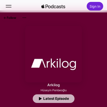
Sign In
Follow
Search
Home
New
Top Charts
Arkilog
Hüseyin Penbeoğlu
Latest Episode