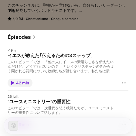
このチャンネルは、聖書から学びながら、自分らしいリーダーシッ
プを発見していくポッドキャストです。

PLUS
5,0 (5)
Christianisme
Chaque semaine
◤毎月第二 & 第四日曜日 8PMに配信◢

【ホスト紹介】

将史（マサシ）、朱馬（シバ）、太助（タスケ）の3人は、それぞれ
Épisodes
学生時代にイエス・キリストと出会い、人生が大きく変えられた経
験を持つ。今はライフハウス教会で牧師として仕えている。ユース
-19 h
の育成、クリエイティブ、翻訳など、それぞれの得意分野を活かし
イエスが教えた｢伝えるための3ステップ｣
ながら、次世代のリーダーに熱く語りかける。

このエピソードでは… 「他の人にイエスの素晴らしさを伝えたい
んだけど、どうすればいいの？」 というクリスチャンの皆からよ
【リーダーシップに対する意見やお悩み相談】

く聞かれる質問について牧師たちが話し合います。私たちは最高
https://forms.gle/Piwv9U4oyyQF4krk7

な知らせを伝えるために呼ばれています。ルカ10:8-9に書かれて
いるイエスの教えから、私たちが今日からできるシンプルな方法
【公式SNS】

42 min
を一緒に学びましょう！
Instagram: www.instagram.com/catch_the_wave.jp/

YouTube: www.youtube.com/@catchthewave_jp
26 juil.
“ユースミニストリー”の重要性
このエピソードでは… 次世代を想う牧師たちが、ユースミニスト
リーの重要性について話します。
36 min