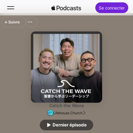
Se connecter
Suivre
Rechercher
Accueil
Nouveautés
Classements
Catch the Wave
Lifehouse Church
Dernier épisode