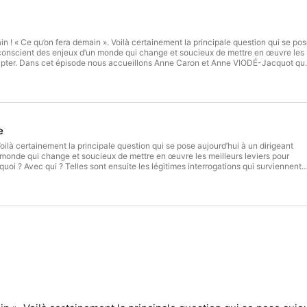
n ! « Ce qu’on fera demain ». Voilà certainement la principale question qui se po
 conscient des enjeux d’un monde qui change et soucieux de mettre en œuvre les
adapter. Dans cet épisode nous accueillons Anne Caron et Anne VIODÉ-Jacquot qui
nture. C’est l’occasion pour elle de se présenter et également de parler de
et de la manière dont nous avons pensé et construit CQFD le parcours du dirigeant
e
 monde qui change et soucieux de mettre en œuvre les meilleurs leviers pour
oi ? Avec qui ? Telles sont ensuite les légitimes interrogations qui surviennent
choisir la bonne direction et les bons leviers. C’est en nous mettant à votre plac
our vous que nous avons conçu ce parcours innovant et sur mesure. Une
que imaginée comme celle que nous aurions aimé trouver pour nous sur notre
parcours qui nous ressemble parce qu’il rassemble toutes nos expertises et le
vons mis en œuvre depuis 20 ans. Un parcours au service d’une seule ambition,
 sur le chemin de la performance, non pas comme une quête du toujours plus,
’objectifs à la fois harmonieuse et durable.