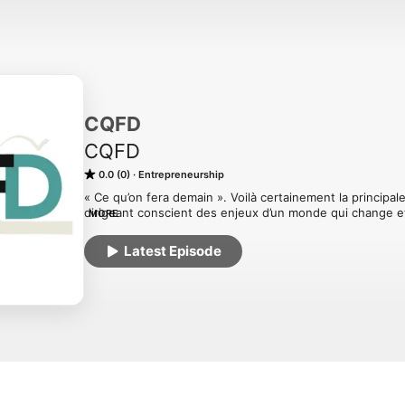
CQFD
CQFD
0.0 (0)
Entrepreneurship
« Ce qu’on fera demain ». Voilà certainement la principal
dirigeant conscient des enjeux d’un monde qui change e
MORE
meilleurs leviers pour s’adapter.

Comment ? Pourquoi ? Avec qui ? Telles sont ensuite les 
Latest Episode
surviennent parce que cela implique de choisir la bonne d