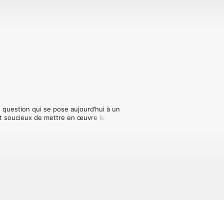
e question qui se pose aujourd’hui à un 
t soucieux de mettre en œuvre les 
légitimes interrogations qui 
irection et les bons leviers.