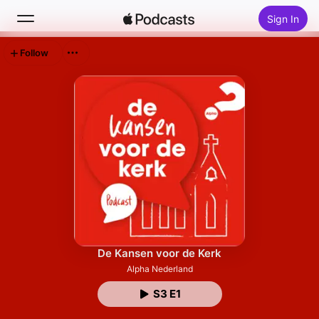
Sign In
Follow
Search
Home
New
Top Charts
De Kansen voor de Kerk
Alpha Nederland
S3 E1