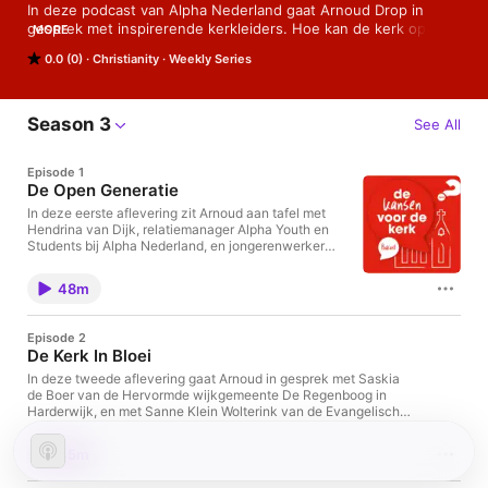
In deze podcast van Alpha Nederland gaat Arnoud Drop in 
gesprek met inspirerende kerkleiders. Hoe kan de kerk op een 
MORE
relevante manier haar missie vorm geven? Beluister deze 
0.0 (0)
Christianity
Weekly Series
podcast-series plus de bonus afleveringen en ontdek de 
kansen voor de kerk!
Season 3
See All
Episode 1
De Open Generatie
In deze eerste aflevering zit Arnoud aan tafel met
Hendrina van Dijk, relatiemanager Alpha Youth en
Students bij Alpha Nederland, en jongerenwerker
Joshua van der Vegt. Naar aanleiding van het
wereldwijde onderzoek ‘The Open Generation’
48m
praten ze over de kansen voor de kerk als het gaat
om Generatie Z. Hoe verbinden we generaties in de
kerk met elkaar? Hoe zijn we als kerk relevant voor
Episode 2
jongeren in deze tijd?
De Kerk In Bloei
In deze tweede aflevering gaat Arnoud in gesprek met Saskia
de Boer van de Hervormde wijkgemeente De Regenboog in
Harderwijk, en met Sanne Klein Wolterink van de Evangelische
Gemeente De Lichtstad in Eindhoven. Zij zien beide in hun
gemeente de kracht van de cultuuringrediënten van Alpha,
45m
zoals gastvrijheid, prioriteit bij missie en een uitnodigende
cultuur. Welk verschil maken deze ingrediënten in hun kerk? Wil