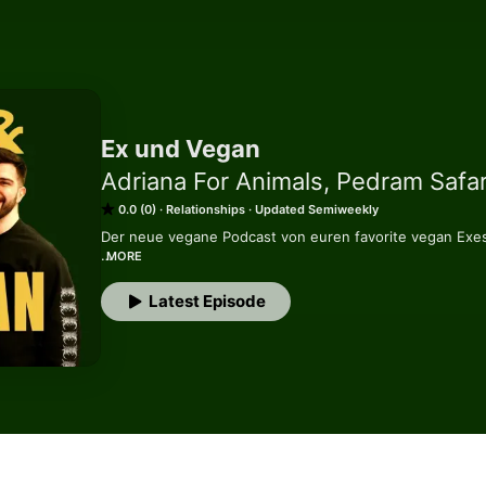
Ex und Vegan
Adriana For Animals, Pedram Safar
0.0 (0)
Relationships
Updated Semiweekly
Der neue vegane Podcast von euren favorite vegan Exes!
MORE
Bei Ex und Vegan beschnacken wir, Adriana (25, IG: @adr
@pedram__safari__), alles Mögliche, was Veganer*innen 
Latest Episode
beschäftigt. Hier gibt's Tipps und Denkanstöße zu Dating
vegane Person und unser persönlicher Tea wird natürli
dazuserviert. ☕ 

Weil wir beide schon seit über fünf Jahren Tierrechtsak
veganer Aktivismus auch nicht zu kurz kommen. Auch da
beide und Peddy als angehender veganer natural Bodybui
diese Welt geben können. 💪🏼🌱 

Ah ja, und wir sind natürlich nicht Ex-Vegan und werden 