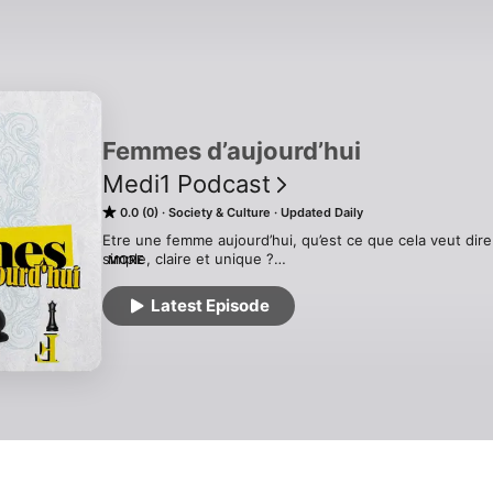
Femmes d’aujourd’hui
Medi1 Podcast
0.0 (0)
Society & Culture
Updated Daily
Etre une femme aujourd’hui, qu’est ce que cela veut dir
simple, claire et unique ?

MORE
Les réussites de la femme marocaine et africaine sont n
également pluriels. Et c’est cette dualité, entre ce qui a 
Latest Episode
célèbre ce RDV