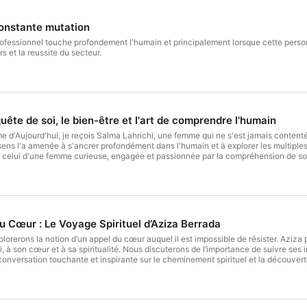
onstante mutation
professionnel touche profondement l'humain et principalement lorsque cette per
s et la reussite du secteur.
quête de soi, le bien-être et l'art de comprendre l'humain
d'Aujourd'hui, je reçois Salma Lahrichi, une femme qui ne s'est jamais contentée 
sens l'a amenée à s'ancrer profondément dans l'humain et à explorer les multipl
t celui d'une femme curieuse, engagée et passionnée par la compréhension de soi
e connaissance de soi, de bien-être et de l'importance de se reconnecter à son 
u Cœur : Le Voyage Spirituel d’Aziza Berrada
lorerons la notion d’un appel du cœur auquel il est impossible de résister. Aziza
oi, à son cœur et à sa spiritualité. Nous discuterons de l’importance de suivre se
nversation touchante et inspirante sur le cheminement spirituel et la découvert