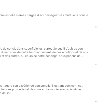
sonne est elle meme chargée d'accompagner ses mutations pour le
de conclusions superficielles, surtout lorsqu'il s'agit de son
es dimensions de notre fonctionnement, de nos émotions et de nos
 et des autres. Au cours de notre échange, nous parlons de
essence pour vivre une vie plus alignée et plus consciente.
 partagera son expérience personnelle, illustrant comment cet
s intuitions profondes et de vivre en harmonie avec soi-même.
e de soi.