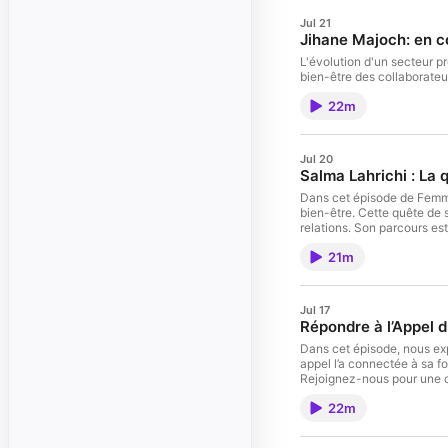
Jul 21
Jihane Majoch: en c
L'évolution d'un secteur 
bien-être des collaborateur
22m
Jul 20
Salma Lahrichi : La 
Dans cet épisode de Femme 
bien-être. Cette quête de 
relations. Son parcours es
développement personnel, d
21m
Jul 17
Répondre à l’Appel d
Dans cet épisode, nous exp
appel l’a connectée à sa f
Rejoignez-nous pour une co
22m