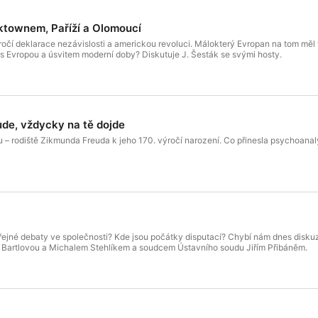
ktownem, Paříží a Olomoucí
ročí deklarace nezávislosti a americkou revoluci. Málokterý Evropan na tom měl 
 s Evropou a úsvitem moderní doby? Diskutuje J. Šesták se svými hosty.
ude, vždycky na tě dojde
ru – rodiště Zikmunda Freuda k jeho 170. výročí narození. Co přinesla psychoana
eřejné debaty ve společnosti? Kde jsou počátky disputací? Chybí nám dnes diskuz
u Bartlovou a Michalem Stehlíkem a soudcem Ústavního soudu Jiřím Přibáněm.