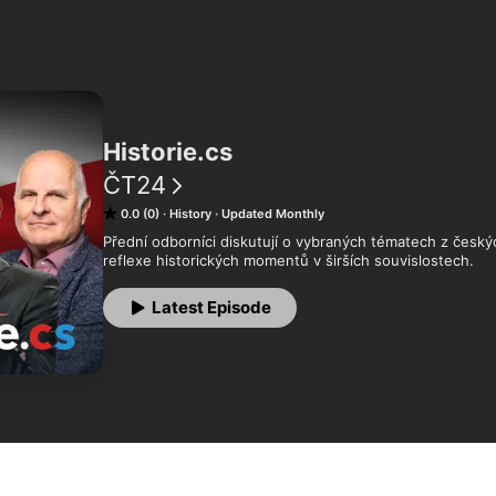
Historie.cs
ČT24
0.0 (0)
History
Updated Monthly
Přední odborníci diskutují o vybraných tématech z český
reflexe historických momentů v širších souvislostech.
Latest Episode