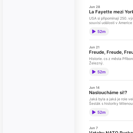
Jun 28
La Fayette mezi Yor
USA si připomínají 250. vý
souvisí události v Americe
52m
Jun 21
Freude, Freude, Fre
Historie. cs z města Příbo
Železný.
52m
Jun 14
Nasloucháme si!?
Jaká byla a jaká je role v
Šesták s historiky Mileno
52m
Jun 7
Vztahy NATO Rusko