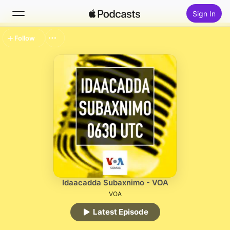
Sign In
Follow
Search
Home
New
Top Charts
Idaacadda Subaxnimo - VOA
VOA
Latest Episode