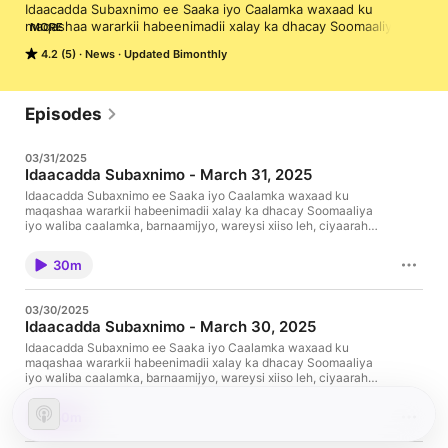
Idaacadda Subaxnimo ee Saaka iyo Caalamka waxaad ku 
maqashaa wararkii habeenimadii xalay ka dhacay Soomaaliya iyo 
MORE
waliba caalamka, barnaamijyo, wareysi xiiso leh, ciyaaraha, 
4.2 (5)
News
Updated Bimonthly
dhanbaallada dhagaystayaasha iyo waliba wargeysyada 
caalamku waxay saaka ku waabariisteen.
Episodes
03/31/2025
Idaacadda Subaxnimo - March 31, 2025
Idaacadda Subaxnimo ee Saaka iyo Caalamka waxaad ku
maqashaa wararkii habeenimadii xalay ka dhacay Soomaaliya
iyo waliba caalamka, barnaamijyo, wareysi xiiso leh, ciyaaraha,
dhanbaallada dhagaystayaasha iyo waliba wargeysyada
caalamku waxay saaka ku waabariisteen.
30m
03/30/2025
Idaacadda Subaxnimo - March 30, 2025
Idaacadda Subaxnimo ee Saaka iyo Caalamka waxaad ku
maqashaa wararkii habeenimadii xalay ka dhacay Soomaaliya
iyo waliba caalamka, barnaamijyo, wareysi xiiso leh, ciyaaraha,
dhanbaallada dhagaystayaasha iyo waliba wargeysyada
caalamku waxay saaka ku waabariisteen.
30m