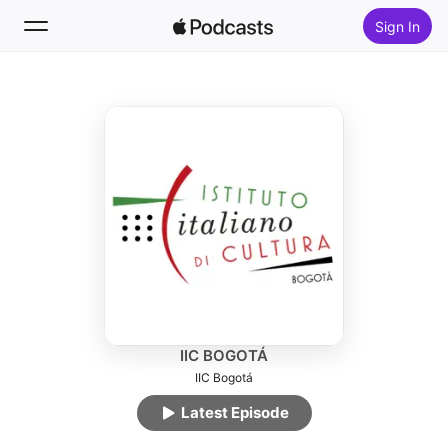
Sign In
Follow
Search
Home
New
Top Charts
IIC BOGOTÁ
IIC Bogotá
Latest Episode