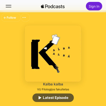
Sign In
Follow
Search
Home
New
Top Charts
Kalba kalba
VU Filologijos fakultetas
Latest Episode