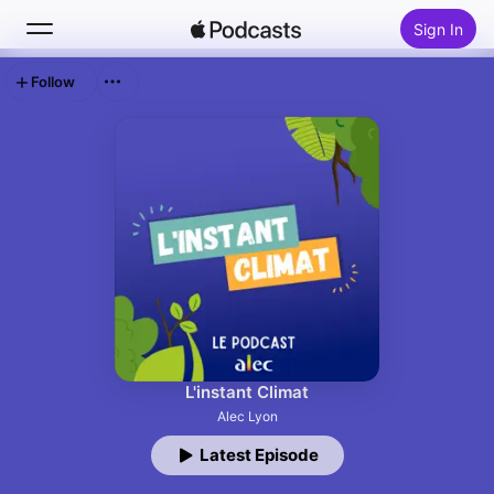
Sign In
Follow
Search
Home
New
Top Charts
L'instant Climat
Alec Lyon
Latest Episode