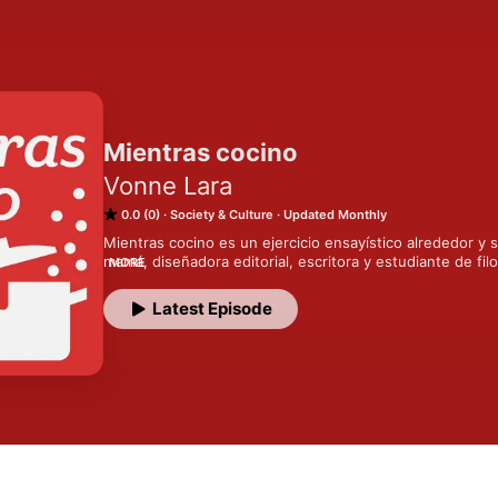
Mientras cocino
Vonne Lara
0.0 (0)
Society & Culture
Updated Monthly
Mientras cocino es un ejercicio ensayístico alrededor y s
mamá, diseñadora editorial, escritora y estudiante de filos
MORE
en específico, y de los recuerdos, las opiniones y las d
servirá a la mesa.
Latest Episode