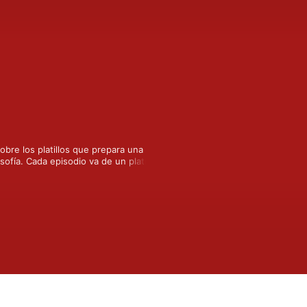
obre los platillos que prepara una 
ofía. Cada episodio va de un platillo 
isertaciones que condimentan lo que se 