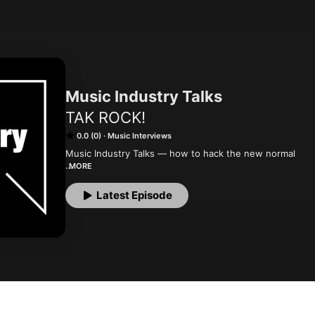
Music Industry Talks
TAK ROCK!
0.0 (0)
Music Interviews
Music Industry Talks — how to hack the new normal

MORE
Denne specielle tid har gjort det svært for musikere og 
profession. Tak Rock og Royal Beer vil gerne være med t
Latest Episode
inspiration, musikere og musikindustri imellem. Dette har 
op omkring og faciliteter 5 internationale Talks med tem
er skabt i et samarbejde med NordicLA, Kristian Riis og h
Sammen med danske og internationale personligheder i m
igennem emner, der er aktuelle i denne tid, og som kan in