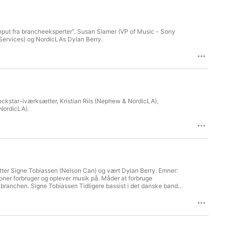
/input fra brancheeksperter”. Susan Slamer (VP of Music - Sony
 Services) og NordicLAs Dylan Berry.
ockstar-iværksætter, Kristian Riis (Nephew & NordicLA),
(NordicLA).
ter Signe Tobiassen (Nelson Can) og vært Dylan Berry. Emner:
r og oplever musik på. Måder at forbruge
i branchen. Signe Tobiassen Tidligere bassist i det danske band
lsesformand på Copenhagen College Radio. Arbejdede med A&R og
blikket for en it-virksomhed, Musikundervisning.dk, der kører en
nn Musikdirektør på Saturday Night Live. Grammy-vinder: