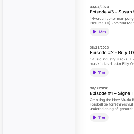
09/04/2020
Episode #3 - Susan 
“Hvordan tjener man penge 
Pictures TV) Rockstar Mar
13m
08/28/2020
Episode #2 - Billy O'
“Music Industry Hacks, Tik
musikindustri leder Billy O
11m
08/18/2020
Episode #1 – Signe 
Cracking the New Music Bi
Forskellige forretningsmuligh
underholdning på generelt.
Nelson Can, et af de sids
11m
digital mediehåndtering ti
dobbeltsidet platform til 
Outstanding Original Music