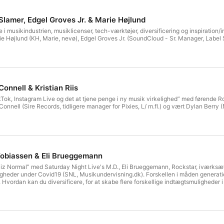
Slamer, Edgel Groves Jr. & Marie Højlund
i musikindustrien, musiklicenser, tech-værktøjer, diversificering og inspiration
ie Højlund (KH, Marie, nevø), Edgel Groves Jr. (SoundCloud - Sr. Manager, Label
Connell & Kristian Riis
Tok, Instagram Live og det at tjene penge i ny musik virkelighed” med førende R
’Connell (Sire Records, tidligere manager for Pixies, L/ m.fl.) og vært Dylan Berry 
Tobiassen & Eli Brueggemann
z Normal” med Saturday Night Live's M.D., Eli Brueggemann, Rockstar, iværksæt
eder under Covid19 (SNL, Musikundervisning.dk). Forskellen i måden generationer forbruge
 Hvordan kan du diversificere, for at skabe flere forskellige indtægtsmuligheder 
te ti års mest succesrige danske indiebands. Tidligere chefredaktør og bestyre
l forskellige pladeselskaber inklusive Sony Music og Crunchy Frog. Arbejder i øje
privat musikundervisning - en slags Airbnb for musikundervisning. Eli Brueggema
 and Lyrics - 2018.