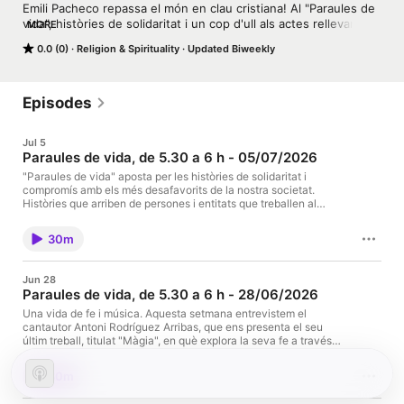
Emili Pacheco repassa el món en clau cristiana! Al "Paraules de 
vida", històries de solidaritat i un cop d'ull als actes rellevants 
MORE
del calendari litúrgic.
0.0 (0)
Religion & Spirituality
Updated Biweekly
Episodes
Jul 5
Paraules de vida, de 5.30 a 6 h - 05/07/2026
"Paraules de vida" aposta per les històries de solidaritat i
compromís amb els més desafavorits de la nostra societat.
Històries que arriben de persones i entitats que treballen al
voltant de l'Església i els seus moviments. Realitza: Emili
Pacheco.
30m
Jun 28
Paraules de vida, de 5.30 a 6 h - 28/06/2026
Una vida de fe i música. Aquesta setmana entrevistem el
cantautor Antoni Rodríguez Arribas, que ens presenta el seu
últim treball, titulat "Màgia", en què explora la seva fe a través
de la quotidianitat i l'amor. Francesc Romeu analitza el
consistori extraordinari convocat pel papa Lleó XIV per als dies
30m
26 i 27 de juny, una trobada que reunirà cardenals d'arreu del
món per abordar alguns dels principals reptes actuals de