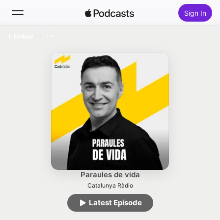
Sign In
Follow
Search
Home
New
Top Charts
Paraules de vida
Catalunya Ràdio
Latest Episode