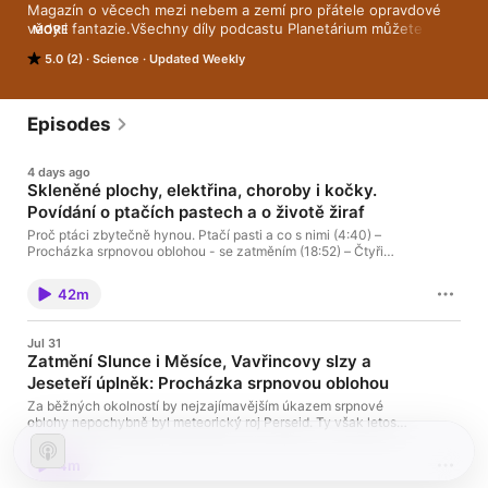
Magazín o věcech mezi nebem a zemí pro přátele opravdové 
vědy i fantazie.Všechny díly podcastu Planetárium můžete 
MORE
pohodlně poslouchat v mobilní aplikaci mujRozhlas pro Android 
5.0 (2)
Science
Updated Weekly
a iOS nebo na webu mujRozhlas.cz.
Episodes
4 days ago
Skleněné plochy, elektřina, choroby i kočky.
Povídání o ptačích pastech a o životě žiraf
Proč ptáci zbytečně hynou. Ptačí pasti a co s nimi (4:40) –
Procházka srpnovou oblohou - se zatměním (18:52) – Čtyři
nové druhy aneb Jak se žije žirafám (repríza, 25:01)Všechny
díly podcastu Planetárium můžete pohodlně poslouchat v
42m
mobilní aplikaci mujRozhlas pro Android a iOS nebo na webu
mujRozhlas.cz.
Jul 31
Zatmění Slunce i Měsíce, Vavřincovy slzy a
Jeseteří úplněk: Procházka srpnovou oblohou
Za běžných okolností by nejzajímavějším úkazem srpnové
oblohy nepochybně byl meteorický roj Perseid. Ty však letos
den před jejich maximem trumfne zatmění Slunce.Všechny díly
podcastu Planetárium můžete pohodlně poslouchat v mobilní
4m
aplikaci mujRozhlas pro Android a iOS nebo na webu
mujRozhlas.cz.