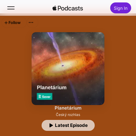
Sign In
Follow
Search
Home
New
Top Charts
Planetárium
Český rozhlas
Latest Episode