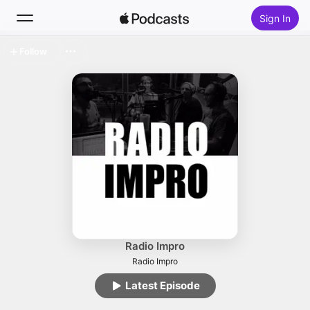
Sign In
Follow
Search
Home
New
Top Charts
Radio Impro
Radio Impro
Latest Episode