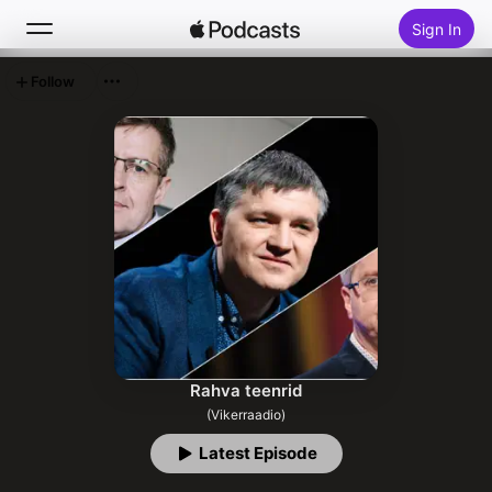
Sign In
Follow
Search
Home
New
Top Charts
Rahva teenrid
(Vikerraadio)
Latest Episode