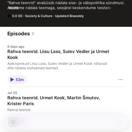
"Rahva teenrid" analüüsib nädala sise- ja välispoliitika sündmusi. 
Alustame nädala teemaga, seejärel keskendume teistele 
MORE
meedias vastukaja leidnud probleemidele. Otse-eetris on kolm 
0.0 (0)
Society & Culture
Updated Biweekly
ajakirjanikku, kes ei karda olla kriitilised nii erakondade, 
poliitikute kui ka ajakirjanduse hindamisel.

Saatejuht on Indrek Kiisler, Urmet Kook või Mirko Ojakivi.

Kuulake laupäeviti kell 11.05 (kordus kell 21.05).
Episodes
6 days ago
Rahva teenrid. Liisu Lass, Sulev Vedler ja Urmet
Kook
Ajakirjanikud Liisu Lass, Sulev Vedler ja Urmet Kook võtavad
ette nädala olulisemad teemad.
53m
Jul 25
Rahva teenrid. Urmet Kook, Martin Šmutov,
Krister Paris
Rahva teenrid
53m