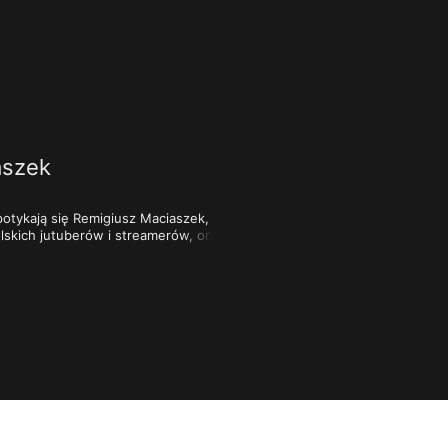
aszek
potykają się Remigiusz Maciaszek, 
lskich jutuberów i streamerów, oraz 
neser kina.