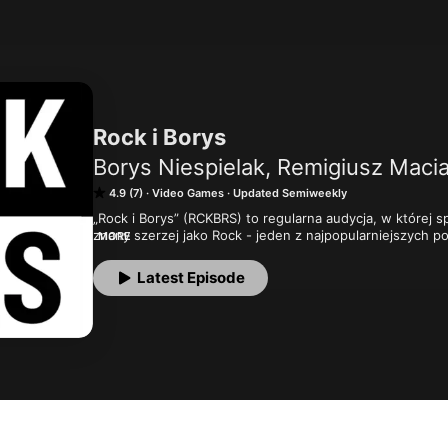
Rock i Borys
Borys Niespielak, Remigiusz Maci
4.9 (7)
Video Games
Updated Semiweekly
„Rock i Borys” (RCKBRS) to regularna audycja, w której s
znany szerzej jako Rock - jeden z najpopularniejszych po
MORE
Borys Nieśpielak - reżyser, dokumentalista, fotograf i ko
Latest Episode