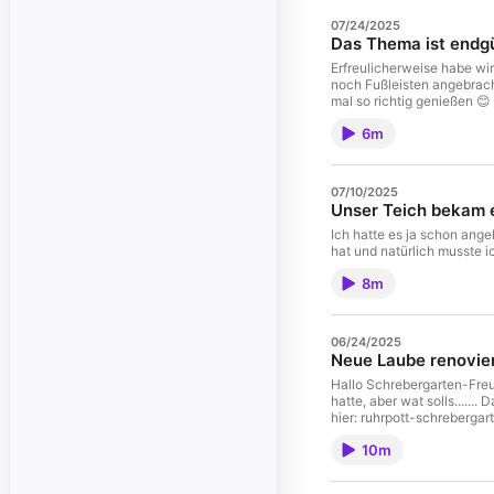
07/24/2025
Das Thema ist endgü
Erfreulicherweise habe wi
noch Fußleisten angebrach
mal so richtig genießen 😊
6m
07/10/2025
Unser Teich bekam e
Ich hatte es ja schon ange
hat und natürlich musste
8m
06/24/2025
Neue Laube renovie
Hallo Schrebergarten-Freun
hatte, aber wat solls.....
hier: ruhrpott-schrebergar
10m