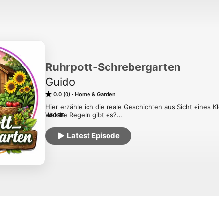
Ruhrpott-Schrebergarten
Guido
0.0 (0)
Home & Garden
Hier erzähle ich die reale Geschichten aus Sicht eines Kl
Welche Regeln gibt es?

MORE
Was gibt es alles zu tun?

Was gibt`s neues aus dem Vereinsleben?

Latest Episode
usw.