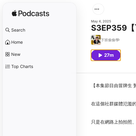
May 4, 2025
S3EP359
Search
下班偷偷學
Home
New
27m
Top Charts