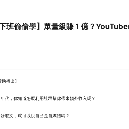
【下班偷偷學】眾量級賺 1 億？YouTub