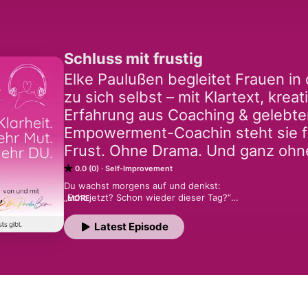
Schluss mit frustig
Elke Paulußen begleitet Frauen in
zu sich selbst – mit Klartext, kre
Erfahrung aus Coaching & gelebte
Empowerment-Coachin steht sie 
Frust. Ohne Drama. Und ganz ohn
0.0 (0)
Self-Improvement
Du wachst morgens auf und denkst:

„Echt jetzt? Schon wieder dieser Tag?“

MORE
Du funktionierst, tust, machst, aber innerlich fühlt es s
Britzelfaktor an?

Latest Episode
Dann ist dieser Podcast vielleicht genau das kleine Leuch
Willkommen an Bord, Soulsister.

Dieser Podcast ist für dich, wenn du mitten im Leben ste
Augen verloren hast.
