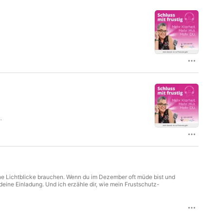
 und Ansprüchen?“

nur wirklich happy?“

on noch B******t-Parolen.

ugliche Tipps und liebevolle 
e
dir selbst ankommen lassen.

s
t
assung

nn der Weg noch wackelt)

ntlich anfühlt

frau und Mutmacherin aus vollem 
ment ist, in dem du sagst: „Jetzt 
ine Lichtblicke brauchen. Wenn du im Dezember oft müde bist und
er Klarheit, Mut und einer liebevollen 
deine Einladung. Und ich erzähle dir, wie mein Frustschutz-
 ihr echtes Leben zurückholen wollen.