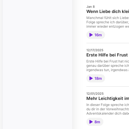
Jan 8
Wenn Liebe dich kle
Manchmal fühlt sich Liebe
Folge spreche ich darüber
immer wieder entzogen we
dazu führen, dass Frauen 
16m
Schuldumkehr, ständiges Ho
greifen. Diese Folge ist k
ist eine Einladung, genau
Beziehungen mit uns mache
12/17/2025
erschöpft als stärkt dass s
Erste Hilfe bei Frust
zweifeln dass Nähe sich un
nichts ein.
Erste Hilfe bei Frust hat ni
genau darüber spreche ich i
irgendwas tun, irgendwas 
unter Druck. In dieser Epi
18m
muss, sondern als Zustand, 
Erfahrung mit Frust, Perf
all-Erste-Hilfe gibt. Diese 
wenn es gerade unbequem is
12/01/2025
verlieren • Klartext mögen
Mehr Leichtigkeit i
trägst gerade viel. Schön, 
In dieser Folge spreche i
du dir in der Vorweihnacht
Adventskalender dich dabe
8m