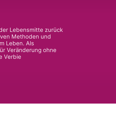
 der Lebensmitte zurück
ativen Methoden und
m Leben. Als
für Veränderung ohne
e Verbie
ich eher nach Abspann als nach 
tfeuer, das dir heute gefehlt hat.

hst, aber dich selbst dabei aus den 