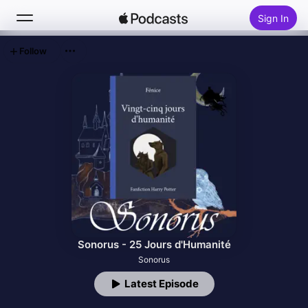
Sign In
Follow
Search
Home
New
Top Charts
Sonorus - 25 Jours d'Humanité
Sonorus
Latest Episode