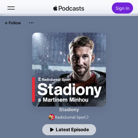
Sign In
Follow
Search
Home
New
Top Charts
Stadiony
Radiožurnál Sport
Latest Episode