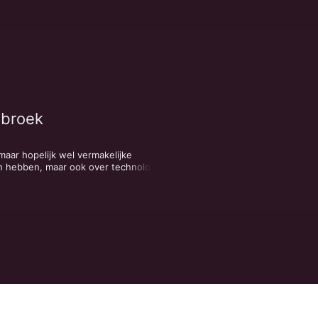
nbroek
maar hopelijk wel vermakelijke 
n hebben, maar ook over technologie 
n teams te maken hebben.