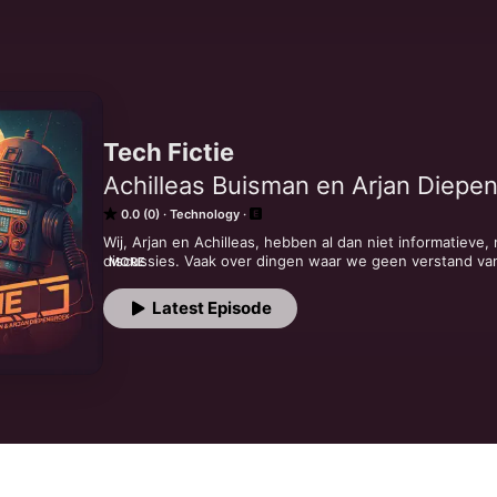
Tech Fictie
Achilleas Buisman en Arjan Diepe
0.0 (0)
Technology
Wij, Arjan en Achilleas, hebben al dan niet informatieve, 
discussies. Vaak over dingen waar we geen verstand va
MORE
zoals Ruby en AI en allerlei dingen die met software e
Latest Episode