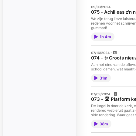
09/03/2024
075 - Achilleas z'n 
We zijn terug lieve luisteraars! Seizoen 2 Aflevering 1. Achilleas heeft een boek 
redenen voor het schrijven van het boek en de inhoud. Het kan niet anders dan dat 
gumroad!
1h 4m
07/16/2024
074 - ✨ Groots nieuw
Aan het eind van de aflev
school gamen, wat maakt da
31m
07/09/2024
073 - 🛣️ Platform k
De kogel is door de kerk, 
rendered web eruit gaat zi
side rendering. Waar gaat 
38m