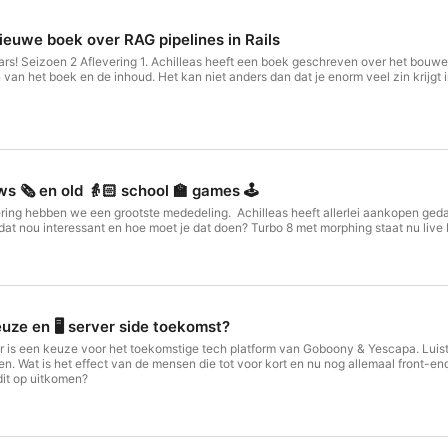
nieuwe boek over RAG pipelines in Rails
geschreven over het bouwen van RAG pipelines in Rails. We gaan uitgebreid in over de
je enorm veel zin krijgt in het lezen van het nieuwe boek. Wil je het boek kopen? Hier op
s 🗞️ en old 👵🏻 school 🏫 games 🕹️
ering hebben we een grootste mededeling. Achilleas heeft allerlei aankopen ge
t nou interessant en hoe moet je dat doen? Turbo 8 met morphing staat nu live bi
euze en 🖥️ server side toekomst?
er is een keuze voor het toekomstige tech platform van Goboony & Yescapa. Luist
en. Wat is het effect van de mensen die tot voor kort en nu nog allemaal front-e
dit op uitkomen?