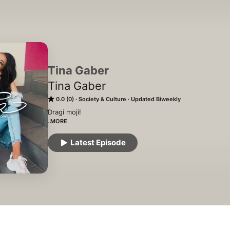
Tina Gaber
Tina Gaber
0.0 (0)
Society & Culture
Updated Biweekly
Dragi moji!

MORE
Poletje ni samo čas vročine in dopustov. Poletje je tudi 
Latest Episode
Zato z velikim veseljem najavljam ponovno obuditev moje
strast do brskanja po aktualnih tematikah, zato s ponos
pogovorov. Gostila bom sogovornike iz najrazličnejših podro
zanimivega. 

Napovedujem poučen, vznemirljiv in zabaven podcast.