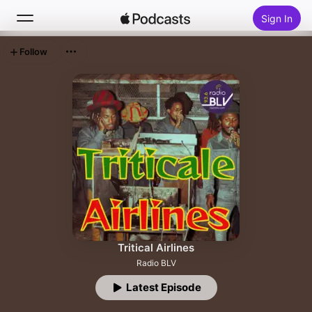
Sign In
Follow
Search
Home
New
Top Charts
Tritical Airlines
Radio BLV
Latest Episode