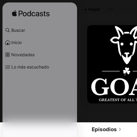
Seguir
Buscar
Inicio
Novedades
Lo más escuchado
Episodios