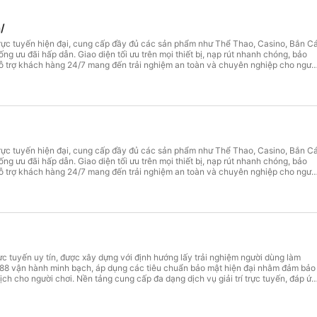
⁠
 trực tuyến hiện đại, cung cấp đầy đủ các sản phẩm như Thể Thao, Casino, Bắn Cá
g ưu đãi hấp dẫn. Giao diện tối ưu trên mọi thiết bị, nạp rút nhanh chóng, bảo
hỗ trợ khách hàng 24/7 mang đến trải nghiệm an toàn và chuyên nghiệp cho ngườ
rand: MM88Website: https://mm88.reisen/ Email: support@mm88.reisenPhone: 097
 Thị Minh Khai, Phường 6, Quận 3, TP. Hồ Chí Minh, Việt NamMã bưu chính:
#mm88 #mm88reisen #mm88vn #mm88club #nhacaimm88 #mm88casino
 trực tuyến hiện đại, cung cấp đầy đủ các sản phẩm như Thể Thao, Casino, Bắn Cá
g ưu đãi hấp dẫn. Giao diện tối ưu trên mọi thiết bị, nạp rút nhanh chóng, bảo
hỗ trợ khách hàng 24/7 mang đến trải nghiệm an toàn và chuyên nghiệp cho ngườ
rand: MM88Website: https://mm88.reisen/ Email: support@mm88.reisenPhone: 097
 Thị Minh Khai, Phường 6, Quận 3, TP. Hồ Chí Minh, Việt NamMã bưu chính:
#mm88 #mm88reisen #mm88vn #mm88club #nhacaimm88 #mm88casino
trực tuyến uy tín, được xây dựng với định hướng lấy trải nghiệm người dùng làm
C88 vận hành minh bạch, áp dụng các tiêu chuẩn bảo mật hiện đại nhằm đảm bảo
dịch cho người chơi. Nền tảng cung cấp đa dạng dịch vụ giải trí trực tuyến, đáp ứ
i giao diện thân thiện, dễ sử dụng trên cả máy tính và thiết bị di động. Bên cạnh
 vào chất lượng dịch vụ chăm sóc khách hàng với đội ngũ hỗ trợ chuyên nghiệp
iải đáp và xử lý mọi vấn đề nhanh chóng. Nhờ sự ổn định, uy tín và không ngừng