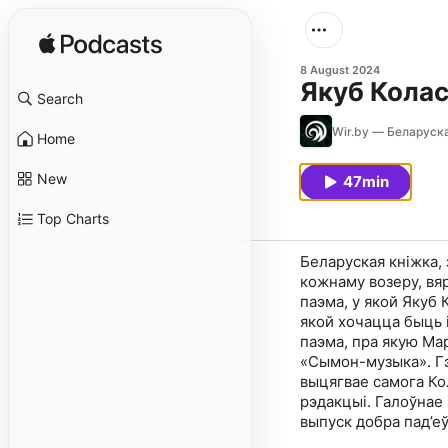
8 August 2024
Якуб Колас 
Search
Wir.by — Беларуска
Home
New
47min
Top Charts
Беларуская кніжка, 
кожнаму возеру, вяр
паэма, у якой Якуб 
якой хочацца быць і
паэма, пра якую Ма
«Сымон-музыка». Гэт
выцягвае самога Кол
рэдакцыі. Галоўнае 
выпуск добра пад’е