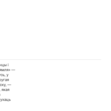
нцы і
зямля» —
сь, у
ругая
ску, —
 якая
й
лухаць