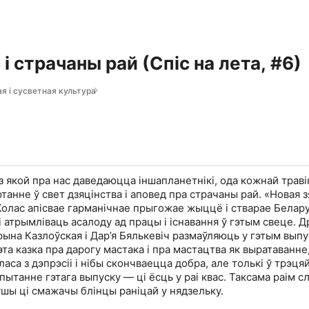
і страчаны рай (Спіс на лета, #6)
я і сусветная культура
з якой пра нас даведаюцца іншапланетнікі, ода кожнай траві
танне ў свет дзяцінства і аповед пра страчаны рай. «Новая 
Колас апісвае гарманічнае прыгожае жыццё і стварае Белару
 атрымліваць асалоду ад працы і існавання ў гэтым свеце. Д
рына Казлоўская і Дар’я Бялькевіч размаўляюць у гэтым выпу
а казка пра дарогу мастака і пра мастацтва як выратаванне,
аса з дэпрэсіі і нібы скончваецца добра, але толькі ў трэця
пытанне гэтага выпуску — ці ёсць у раі квас. Таксама раім с
ўшы ці смажачы блінцы раніцай у нядзельку.