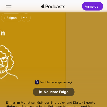
Anmelden
Folgen
Suchen
Startseite
Neu
Top-Charts
Frankfurter Allgemeine
Neueste Folge
Einmal im Monat schlüpft der Strategie- und Digital-Experte 
Christoph Bornschein in die Rolle des Moderators und fragt bei 
MEHR