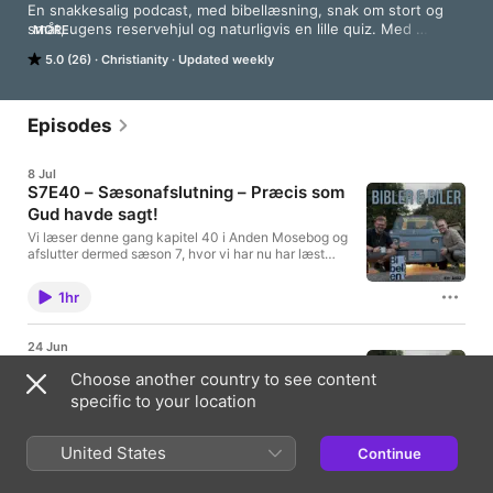
En snakkesalig podcast, med bibellæsning, snak om stort og 
småt, ugens reservehjul og naturligvis en lille quiz. Med 
MORE
Præsten Niels Hankelbjerg Mortensen og Bilhandler, Jakob 
5.0 (26)
Christianity
Updated weekly
Byskov Lind. Præsenteres i samarbejde med Herning Bykirke.
Episodes
8 Jul
S7E40 – Sæsonafslutning – Præcis som
Gud havde sagt!
Vi læser denne gang kapitel 40 i Anden Mosebog og
afslutter dermed sæson 7, hvor vi har nu har læst
hele Anden Mosebog. Quizzen afsluttes også i dette
afsnit. Hver er mon den store vinder?
1hr
24 Jun
S7E38/39 – Arbejdet gøres færdigt
Choose another country to see content
Vi læser denne gang kapitel 38 og 39 i Anden
specific to your location
Mosebog i Biblen 2020. Dagens quiz handler om den
danske trones arvefølge.
United States
Continue
1hr 1min