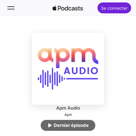
Se connecter
Suivre
Rechercher
Accueil
Nouveautés
Classements
Apm Audio
Apm
Dernier épisode