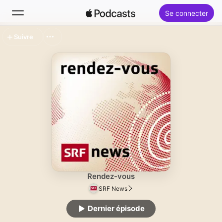
Se connecter
Suivre
Rechercher
Accueil
Nouveautés
Classements
Rendez-vous
SRF News
Dernier épisode