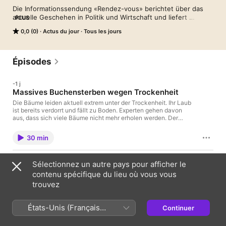
Die Informationssendung «Rendez-vous» berichtet über das 
aktuelle Geschehen in Politik und Wirtschaft und liefert 
PLUS
Hintergründe und fundierte Analysen.

0,0 (0)
Actus du jour
Tous les jours
Der zweite Teil der Sendung, das «Tagesgespräch», befragt 
Akteure oder Betroffene zu tagesaktuellen Themen, wichtigen 
Entwicklungen oder zu exemplarischen Vorgängen.
Épisodes
-1 j
Massives Buchensterben wegen Trockenheit
Die Bäume leiden aktuell extrem unter der Trockenheit. Ihr Laub
ist bereits verdorrt und fällt zu Boden. Experten gehen davon
aus, dass sich viele Bäume nicht mehr erholen werden. Der
Klimawandel verändert den Wald grundlegend; vor allem
Buchen scheinen keine Zukunft mehr zu haben in der Schweiz.
30 min
-2 j
Sélectionnez un autre pays pour afficher le
Drohnenvorfall in Leipzig: Wie gross ist die
contenu spécifique du lieu où vous vous
Bedrohung?
trouvez
Die Aufregung in Deutschland ist gross. Am Mittwochabend
wurde am Flughafen Leipzig/Halle eine Drohne mit einer
Sprengladung neben einem ukrainischen Frachtflugzeug
États-Unis (Français
Continuer
gefunden. Ferdinand Gehringer ist Spezialist für
31 min
France)
Sicherheitsfragen. Er erläutert, als wie bedrohlich er diesen