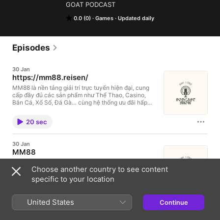
GOAT PODCAST
0.0 (0)
Games
Updated daily
Episodes
30 Jan
https://mm88.reisen/⁠
MM88 là nền tảng giải trí trực tuyến hiện đại, cung
cấp đầy đủ các sản phẩm như Thể Thao, Casino,
Bắn Cá, Xổ Số, Đá Gà… cùng hệ thống ưu đãi hấp
dẫn. Giao diện tối ưu trên mọi thiết bị, nạp rút nhanh
chóng, bảo mật nhiều lớp và đội ngũ hỗ trợ khách
20 sec
hàng 24/7 mang đến trải nghiệm an toàn và chuyên
nghiệp cho người chơi."Thông tin liên hệ:Brand:
MM88Website: https://mm88.reisen/ Email:
30 Jan
support@mm88.reisenPhone: 0978 452 619Địa chỉ:
MM88
67 Nguyễn Thị Minh Khai, Phường 6, Quận 3, TP. Hồ
Chí Minh, Việt NamMã bưu chính: 700000Hashtags
MM88 là nền tảng giải trí trực tuyến hiện đại, cung
Choose another country to see content
(SEO):#mm88 #mm88reisen #mm88vn #mm88club
cấp đầy đủ các sản phẩm như Thể Thao, Casino,
#nhacaimm88 #mm88casino #mm88bet
Bắn Cá, Xổ Số, Đá Gà… cùng hệ thống ưu đãi hấp
specific to your location
dẫn. Giao diện tối ưu trên mọi thiết bị, nạp rút nhanh
chóng, bảo mật nhiều lớp và đội ngũ hỗ trợ khách
20 sec
hàng 24/7 mang đến trải nghiệm an toàn và chuyên
United States
Continue
nghiệp cho người chơi."Thông tin liên hệ:Brand:
MM88Website: https://mm88.reisen/ Email:
29 Jan