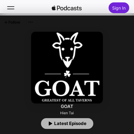
Sign In
Follow
Search
Home
New
Top Charts
GOAT
Hien Tai
Latest Episode