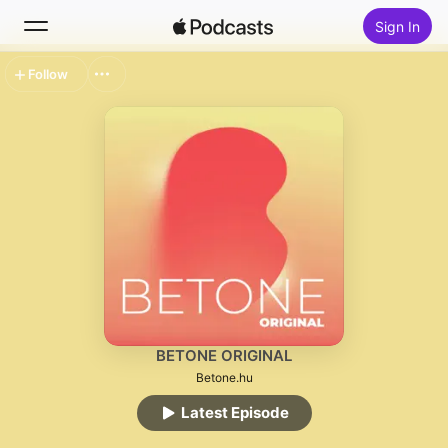
Sign In
Follow
Search
Home
New
Top Charts
BETONE ORIGINAL
Betone.hu
Latest Episode