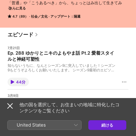
「普通」や「こうあるべき」から、ちょっとはみ出して生きてみ
る。

さらに見る
カナダ在住文化コンサルタント・通訳・ライターとして活動してい
4.7（89）
社会／文化
アップデート：隔週
るピアレスゆかりがホストを務める、ライフスタイル＆トーク番
組。

子育て、海外生活、国際結婚、英語や文化の違い、フェミニズム、
#MeToo などの社会的テーマまで、日常のモヤモヤや違和感を出発
エピソード
点に、「自分らしく生きるとは何か」をゆるく、でも正直に語りま
す。

7月21日
ソロ回だけでなく、多様なバックグラウンドを持つゲストとの対話
Ep. 288 ゆかりとニキのよもやま話 Pt.2 愛着スタイ
も多数。

ルと神経可塑性
価値観が揺さぶられたり、「それでいいんだ」と肩の力が抜けたり
する時間をお届けします。周りに合わせすぎて疲れてしまう人、生
知らないうちに、なんとシーズン9に突入していました！シーズン
き方に正解がある気がして息苦しい人、 違う視点や言葉に出会いた
9もどうぞよろしくお願いいたします。 シーズン9最初のエピソー
ドは、お待たせしました。キニマンス塚本ニキさんとの会話の後
い人。。

半です。恋愛で相手にどっぷりハマってしまうこと、愛着スタイ
そんなあなたに寄り添う、"はみだし系"のためのポッドキャスト。

44分
ル、そして神経可塑性などについて語っています。 ニキさんの
https://www.instagram.com/yukariopeerless/
Instagram ☆ゆかりの Threads ☆ゆかりの Instagram ☆はみラ
イ Instagram 英語ポッドキャスト Dual Perspectives YouTube
3月9日
でもはみライが聴けるようになりました！ Voicyでもはみライが
Ep. 287 ゆかりとニキのよもやま話 Pt. 1「私はなぜ
聴けるようになりました！ 英語ポッドキャスト始めました！ ゆか
他の国を選択して、お住まいの地域に特化したコ
こうなのか？」
りのニュースレターに登録する ゆかりの英語ニュースレター Dual
ンテンツをご覧ください
Perspectives 今週のポジティブ、今週のブレイブ、エピソードの
今週は約3年ぶりに、キニマンス塚本ニキさんにお越しいただきま
感想などはメールでこちらから送ってください。 「ブレネー・ブ
した。例によって話が盛り上がりすぎたので、2回に分けて配信し
ラウンって誰？」 ※※※※※※※※※※※※※※※※※※※※※※※※※※※※※※ い
ます。"Why am I like this?"という質問や、愛着タイプについて
United States
つも聴いて頂いてありがとうございます！ 今週もみなさんからの
続ける
色々語っています。 ニキさんのInstagram ☆ゆかりの Threads ☆
コメント、ご質問を募集しています。また、このポッドキャスト
1時間1分
ゆかりの Instagram ☆はみライ Instagram 英語ポッドキャス
をより多くの方に聴いて頂くために、ぜひシェアして下さい。
ト Dual Perspectives YouTubeでもはみライが聴けるようにな