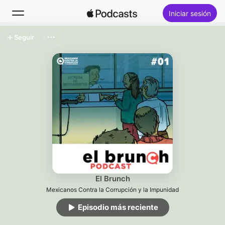
Iniciar sesión
Seguir
Buscar
Inicio
Novedades
Lo más escuchado
El Brunch
Mexicanos Contra la Corrupción y la Impunidad
Episodio más reciente