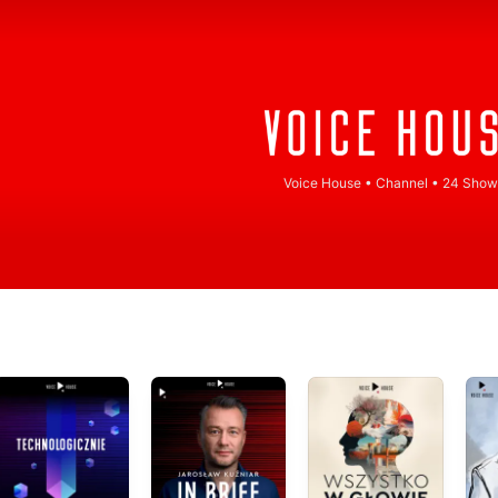
Voice House
•
Channel • 24 Show