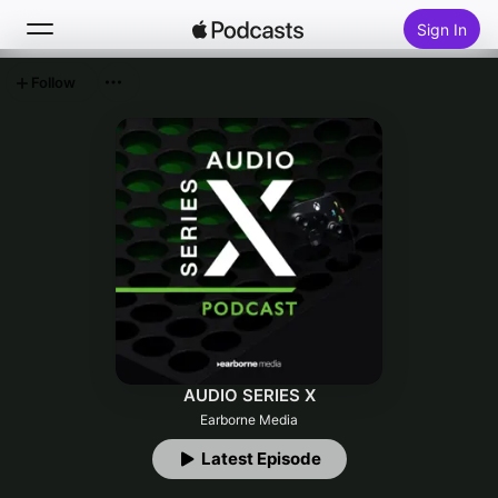
Sign In
Follow
Search
Home
New
Top Charts
AUDIO SERIES X
Earborne Media
Latest Episode