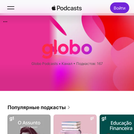
Войти
Поиск
Главная
Новое
Globo Podcasts
•
Канал • Подкастов: 167
Топ-чарты
Популярные подкасты