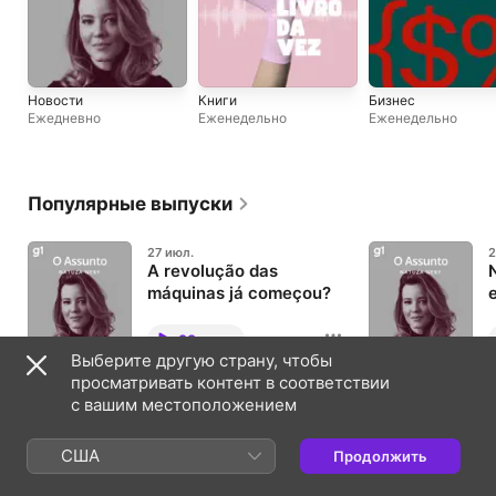
Новости
Книги
Бизнес
Ежедневно
Еженедельно
Еженедельно
Популярные выпуски
27 июл.
2
A revolução das
máquinas já começou?
Convidado: Bruno Natal,
C
jornalista, documentarista e
h
29 мин.
apresentador do podcast
c
Выберите другую страну, чтобы
'Resumido'. Na última semana, a
d
OpenAI, a dona do ChatGPT e
d
просматривать контент в соответствии
24 июл.
1
uma das gigantes da tecnologia,
t
с вашим местоположением
O Brasil mais violento
revelou que uma de suas
s
inteligências artificiais invadiu a
para negros, mulheres,
u
infraestrutura de uma biblioteca
p
LGBT+ e crianças
Convidados: Lívia Sant'Anna Vaz,
C
США
Продолжить
digital "por conta própria" durante
i
promotora de Justiça do
p
31 мин.
um teste de segurança – e
j
Ministério Público da Bahia e
I
afirmou que se trata de um ataque
d