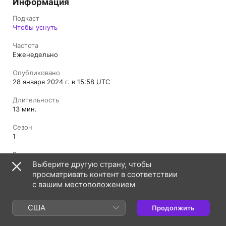
Информация
Подкаст
Чтобы уснуть
Частота
Еженедельно
Опубликовано
28 января 2024 г. в 15:58 UTC
Длительность
13 мин.
Сезон
1
Выпуск
6
Выберите другую страну, чтобы
просматривать контент в соответствии
Ограничения
с вашим местоположением
Без ненормативной лексики
США
Продолжить
Россия
English (UK)
Українська