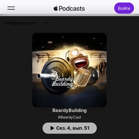
Войти
Подписаться
Поиск
Главная
Новое
Топ-чарты
BeardyBuilding
#BeardyCast
Сез. 4, вып. 51