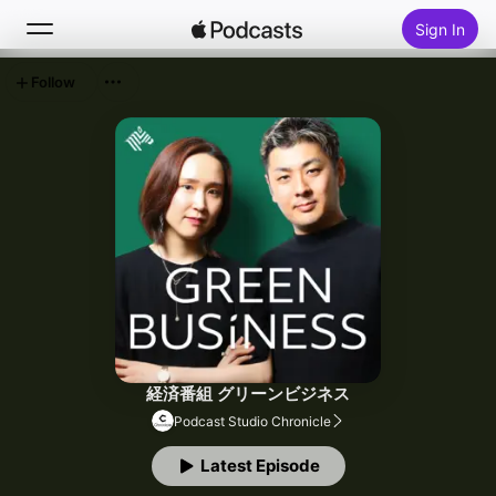
Sign In
Follow
Search
Home
New
Top Charts
経済番組 グリーンビジネス
Podcast Studio Chronicle
Latest Episode