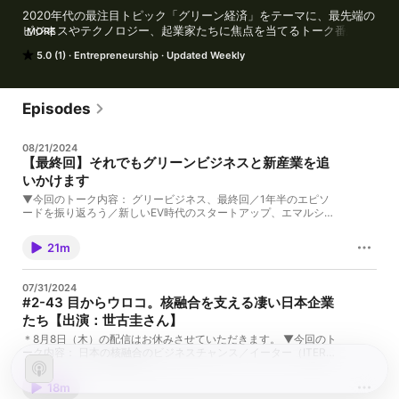
2020年代の最注目トピック「グリーン経済」をテーマに、最先端の
ビジネスやテクノロジー、起業家たちに焦点を当てるトーク番組。2
MORE
人のジャーナリストが世界中を旅しながら、地球を救うビジネスを
5.0 (1)
Entrepreneurship
Updated Weekly
構想する、そんな仕掛け人たちに会いに行きます。MCは
「NewsPicks地球支局」の後藤直義と岡ゆづはが務めます。毎週木
曜日配信。#グリーンビジネス（旧番組名：GREEN IMPACT）

Episodes
▼出演：

後藤直義（NewsPicks ニューヨーク支局 編集委員）
08/21/2024
https://twitter.com/naoyoshi510

【最終回】それでもグリーンビジネスと新産業を追
岡ゆづは（NewsPicks編集部 記者）
いかけます
https://twitter.com/OkaYuzuha

▼今回のトーク内容： グリービジネス、最終回／1年半のエピソ
▼プロデュース：

ードを振り返ろう／新しいEV時代のスタートアップ、エマルショ
ンフロー／金儲けで地球を救うというコンセプト／番組に大きな
野村高文（Podcast Studio Chronicle 代表）
影響を与えたLower Carbon Capital／日本のスタートアップを探
https://twitter.com/nmrtkfm

21m
し続けた1年半／新産業DACのPlanet Savers／日本の遺産を引き
継ぐ植物工場／全ての産業に関わるグリーン産業／既存プレイヤ
▼デザイン：

ーにも注目しよう／スタートアップだけでは解決できない／海外
岩城ユリエ

07/31/2024
の情報をPodcastで届ける難しさ／今後やっていきたい取材／半
#2-43 目からウロコ。核融合を支える凄い日本企業
導体に注目していこう／「AIと電力エネルギー」から目が離せな
▼参考URL：

たち【出演：世古圭さん】
い／マトリックス的ディストピアがやってくる？ ▼番組概要：
NewsPicks 地球支局 連載　⁠⁠⁠⁠https://newspicks.com/user/20087/⁠

2020年代の最注目トピック「グリーン経済」をテーマに、最先端
＊8月8日（木）の配信はお休みさせていただきます。 ▼今回のト
のビジネスやテクノロジー、起業家たちに焦点を当てるトーク番
Podcast Studio Chronicle 制作番組一覧　https://chronicle-
ーク内容： 日本の核融合のビジネスチャンス／イーター（ITER）
組。2人のジャーナリストが世界中を旅しながら、地球を救うビジ
inc.net/
の技術を日本が輸出している／超電動コイル、ダイバーター、ブ
ネスを構想する、そんな仕掛け人たちに会いに行きます。MCは
ランケット技術／日本が市場を待つ高温超電導（HTS）／助川電
「NewsPicks地球支局」の後藤直義と岡ゆづはが務めます。毎週
18m
気工業の液体金属技術／ブランケットから熱を取り出すテクノロ